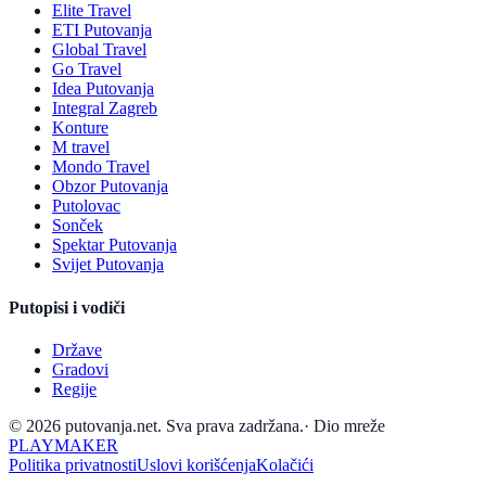
Elite Travel
ETI Putovanja
Global Travel
Go Travel
Idea Putovanja
Integral Zagreb
Konture
M travel
Mondo Travel
Obzor Putovanja
Putolovac
Sonček
Spektar Putovanja
Svijet Putovanja
Putopisi i vodiči
Države
Gradovi
Regije
© 2026 putovanja.net. Sva prava zadržana.
·
Dio mreže
PLAYMAKER
Politika privatnosti
Uslovi korišćenja
Kolačići