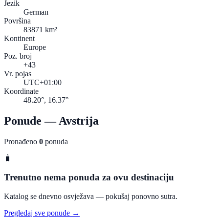
Jezik
German
Površina
83871 km²
Kontinent
Europe
Poz. broj
+43
Vr. pojas
UTC+01:00
Koordinate
48.20°, 16.37°
Ponude — Avstrija
Pronađeno
0
ponuda
🧳
Trenutno nema ponuda za ovu destinaciju
Katalog se dnevno osvježava — pokušaj ponovno sutra.
Pregledaj sve ponude →