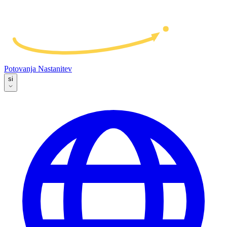
Potovanja
Nastanitev
si