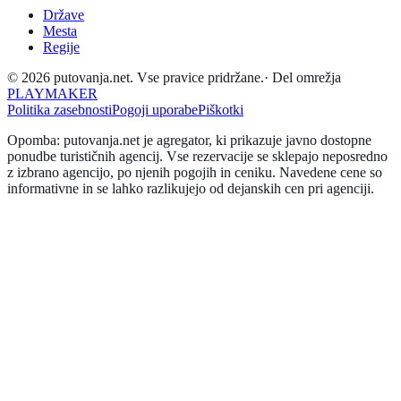
Države
Mesta
Regije
© 2026 putovanja.net. Vse pravice pridržane.
·
Del omrežja
PLAYMAKER
Politika zasebnosti
Pogoji uporabe
Piškotki
Opomba: putovanja.net je agregator, ki prikazuje javno dostopne
ponudbe turističnih agencij. Vse rezervacije se sklepajo neposredno
z izbrano agencijo, po njenih pogojih in ceniku. Navedene cene so
informativne in se lahko razlikujejo od dejanskih cen pri agenciji.