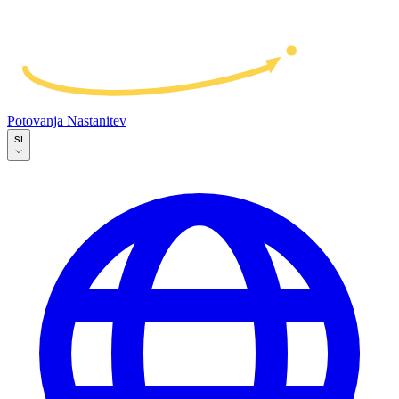
Potovanja
Nastanitev
si