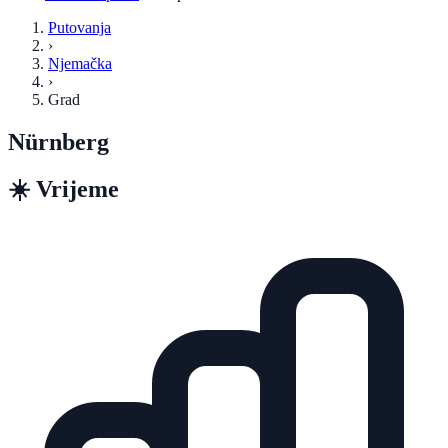
Putovanja
›
Njemačka
›
Grad
Nürnberg
☀️
Vrijeme