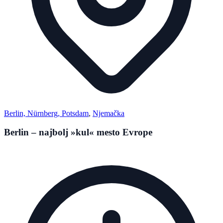
Berlin, Nürnberg, Potsdam
,
Njemačka
Berlin – najbolj »kul« mesto Evrope