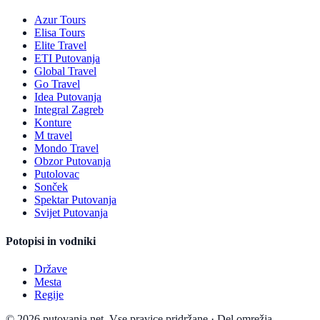
Azur Tours
Elisa Tours
Elite Travel
ETI Putovanja
Global Travel
Go Travel
Idea Putovanja
Integral Zagreb
Konture
M travel
Mondo Travel
Obzor Putovanja
Putolovac
Sonček
Spektar Putovanja
Svijet Putovanja
Potopisi in vodniki
Države
Mesta
Regije
© 2026 putovanja.net. Vse pravice pridržane.
·
Del omrežja