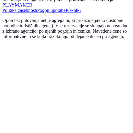
PLAYMAKER
Politika zasebnosti
Pogoji uporabe
Piškotki
Opomba: putovanja.net je agregator, ki prikazuje javno dostopne
ponudbe turističnih agencij. Vse rezervacije se sklepajo neposredno
z izbrano agencijo, po njenih pogojih in ceniku. Navedene cene so
informativne in se lahko razlikujejo od dejanskih cen pri agenciji.