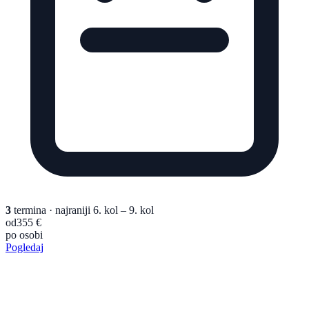
3
termina
· najraniji 6. kol – 9. kol
od
355 €
po osobi
Pogledaj