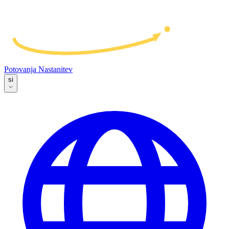
Potovanja
Nastanitev
si