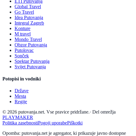
ETI Putovanja
Global Travel
Go Travel
Idea Putovanja
Integral Zagreb
Konture
M travel
Mondo Travel
Obzor Putovanja
Putolovac
Sonček
Spektar Putovanja
Svijet Putovanja
Potopisi in vodniki
Države
Mesta
Regije
© 2026 putovanja.net. Vse pravice pridržane.
·
Del omrežja
PLAYMAKER
Politika zasebnosti
Pogoji uporabe
Piškotki
Opomba: putovanja.net je agregator, ki prikazuje javno dostopne