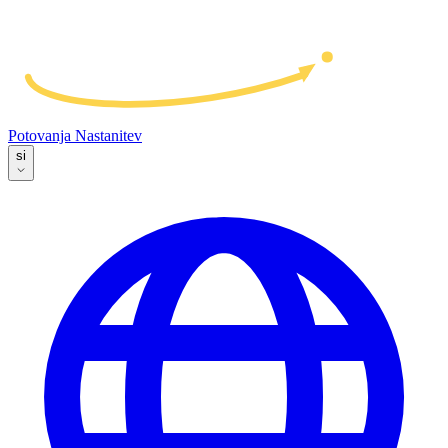
Potovanja
Nastanitev
si