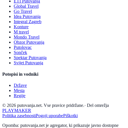
ETI Putovanja
Global Travel
Go Travel
Idea Putovanja
Integral Zagreb
Konture
M travel
Mondo Travel
Obzor Putovanja
Putolovac
Sonček
Spektar Putovanja
Svijet Putovanja
Potopisi in vodniki
Države
Mesta
Regije
© 2026 putovanja.net. Vse pravice pridržane.
·
Del omrežja
PLAYMAKER
Politika zasebnosti
Pogoji uporabe
Piškotki
Opomba: putovanja.net je agregator, ki prikazuje javno dostopne