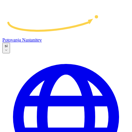
Potovanja
Nastanitev
si