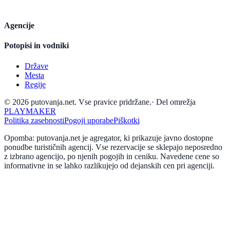
Agencije
Potopisi in vodniki
Države
Mesta
Regije
© 2026 putovanja.net. Vse pravice pridržane.
·
Del omrežja
PLAYMAKER
Politika zasebnosti
Pogoji uporabe
Piškotki
Opomba: putovanja.net je agregator, ki prikazuje javno dostopne
ponudbe turističnih agencij. Vse rezervacije se sklepajo neposredno
z izbrano agencijo, po njenih pogojih in ceniku. Navedene cene so
informativne in se lahko razlikujejo od dejanskih cen pri agenciji.