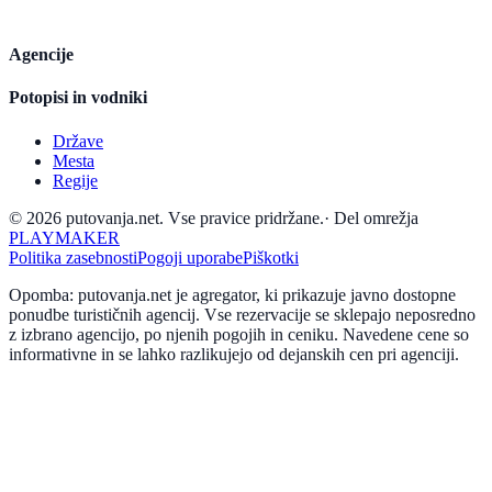
Agencije
Potopisi in vodniki
Države
Mesta
Regije
© 2026 putovanja.net. Vse pravice pridržane.
·
Del omrežja
PLAYMAKER
Politika zasebnosti
Pogoji uporabe
Piškotki
Opomba: putovanja.net je agregator, ki prikazuje javno dostopne
ponudbe turističnih agencij. Vse rezervacije se sklepajo neposredno
z izbrano agencijo, po njenih pogojih in ceniku. Navedene cene so
informativne in se lahko razlikujejo od dejanskih cen pri agenciji.