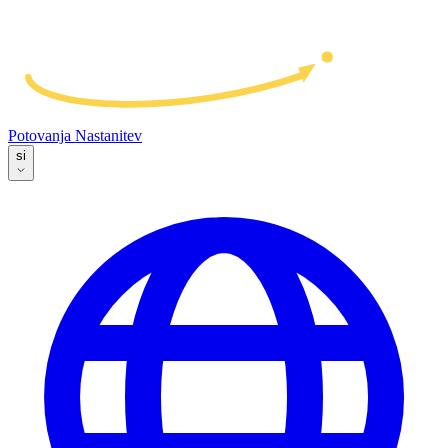
Potovanja
Nastanitev
si