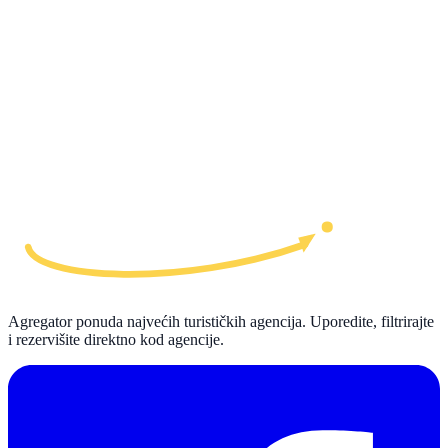
Agregator ponuda najvećih turističkih agencija. Uporedite, filtrirajte
i rezervišite direktno kod agencije.