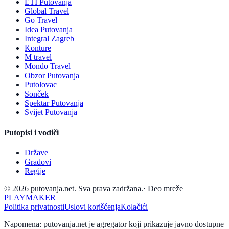
ETI Putovanja
Global Travel
Go Travel
Idea Putovanja
Integral Zagreb
Konture
M travel
Mondo Travel
Obzor Putovanja
Putolovac
Sonček
Spektar Putovanja
Svijet Putovanja
Putopisi i vodiči
Države
Gradovi
Regije
© 2026 putovanja.net. Sva prava zadržana.
·
Deo mreže
PLAYMAKER
Politika privatnosti
Uslovi korišćenja
Kolačići
Napomena: putovanja.net je agregator koji prikazuje javno dostupne