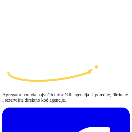
Agregator ponuda najvećih turističkih agencija. Uporedite, filtrirajte
i rezervišite direktno kod agencije.