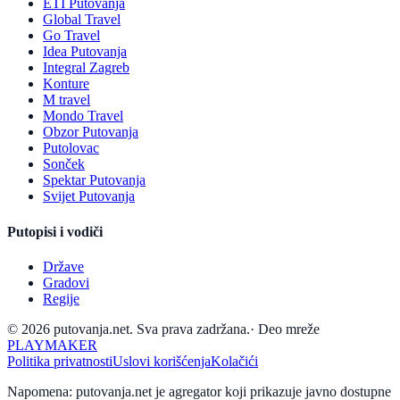
ETI Putovanja
Global Travel
Go Travel
Idea Putovanja
Integral Zagreb
Konture
M travel
Mondo Travel
Obzor Putovanja
Putolovac
Sonček
Spektar Putovanja
Svijet Putovanja
Putopisi i vodiči
Države
Gradovi
Regije
© 2026 putovanja.net. Sva prava zadržana.
·
Deo mreže
PLAYMAKER
Politika privatnosti
Uslovi korišćenja
Kolačići
Napomena: putovanja.net je agregator koji prikazuje javno dostupne