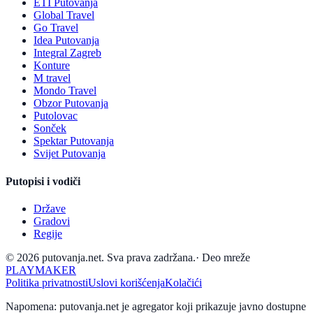
ETI Putovanja
Global Travel
Go Travel
Idea Putovanja
Integral Zagreb
Konture
M travel
Mondo Travel
Obzor Putovanja
Putolovac
Sonček
Spektar Putovanja
Svijet Putovanja
Putopisi i vodiči
Države
Gradovi
Regije
© 2026 putovanja.net. Sva prava zadržana.
·
Deo mreže
PLAYMAKER
Politika privatnosti
Uslovi korišćenja
Kolačići
Napomena: putovanja.net je agregator koji prikazuje javno dostupne