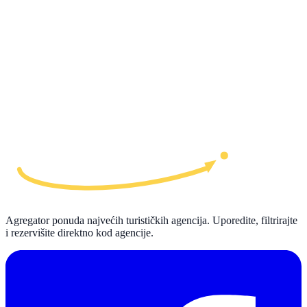
Agregator ponuda najvećih turističkih agencija. Uporedite, filtrirajte
i rezervišite direktno kod agencije.