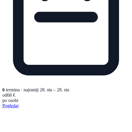
6
termina
· najraniji 28. stu – 28. stu
od
68 €
po osobi
Pogledaj