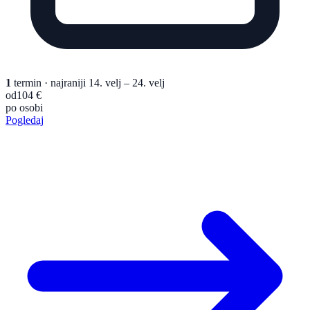
1
termin
· najraniji 14. velj – 24. velj
od
104 €
po osobi
Pogledaj