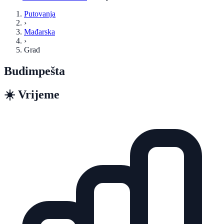
Putovanja
›
Mađarska
›
Grad
Budimpešta
☀️
Vrijeme