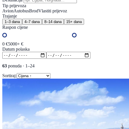
Tip prijevoza
Avion
Autobus
Brod
Vlastiti prijevoz
Trajanje
1–3 dana
4–7 dana
8–14 dana
15+ dana
Raspon cijene
0 €
5000+ €
Datum polaska
63
ponuda
·
1–24
Sortiraj: