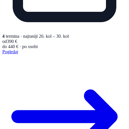
4
termina
· najraniji 26. kol – 30. kol
od
390 €
do 440 € · po osobi
Pogledaj