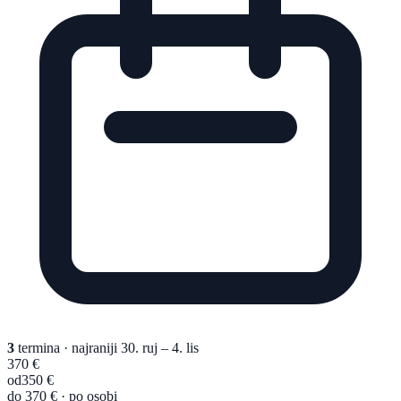
3
termina
· najraniji 30. ruj – 4. lis
370 €
od
350 €
do 370 € · po osobi