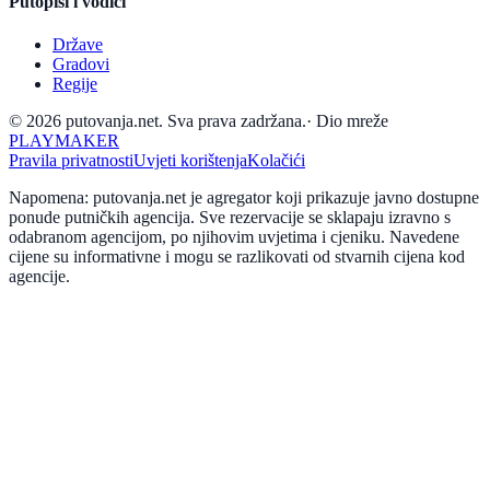
Putopisi i vodiči
Države
Gradovi
Regije
© 2026 putovanja.net. Sva prava zadržana.
·
Dio mreže
PLAYMAKER
Pravila privatnosti
Uvjeti korištenja
Kolačići
Napomena: putovanja.net je agregator koji prikazuje javno dostupne
ponude putničkih agencija. Sve rezervacije se sklapaju izravno s
odabranom agencijom, po njihovim uvjetima i cjeniku. Navedene
cijene su informativne i mogu se razlikovati od stvarnih cijena kod
agencije.