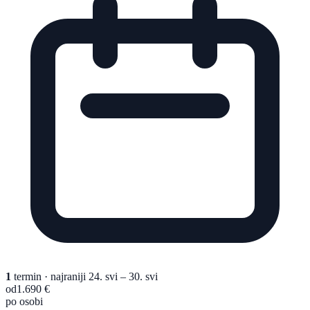
1
termin
· najraniji 24. svi – 30. svi
od
1.690 €
po osobi