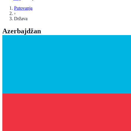
Putovanja
›
Država
Azerbajdžan