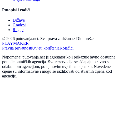
Putopisi i vodiči
Države
Gradovi
Regije
© 2026 putovanja.net. Sva prava zadržana.
·
Dio mreže
PLAYMAKER
Pravila privatnosti
Uvjeti korištenja
Kolačići
Napomena: putovanja.net je agregator koji prikazuje javno dostupne
ponude putničkih agencija. Sve rezervacije se sklapaju izravno s
odabranom agencijom, po njihovim uvjetima i cjeniku. Navedene
cijene su informativne i mogu se razlikovati od stvarnih cijena kod
agencije.