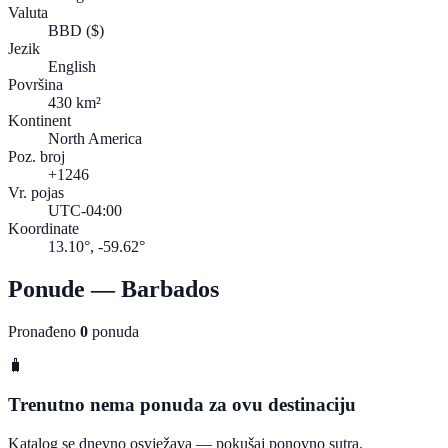
Valuta
BBD
($)
Jezik
English
Površina
430 km²
Kontinent
North America
Poz. broj
+1246
Vr. pojas
UTC-04:00
Koordinate
13.10°, -59.62°
Ponude — Barbados
Pronađeno
0
ponuda
🧳
Trenutno nema ponuda za ovu destinaciju
Katalog se dnevno osvježava — pokušaj ponovno sutra.