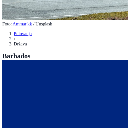
Foto:
Ammar kk
/ Unsplash
Putovanja
›
Država
Barbados