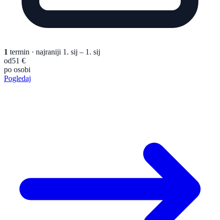
1
termin
· najraniji 1. sij – 1. sij
od
51 €
po osobi
Pogledaj