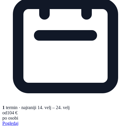
1
termin
· najraniji 14. velj – 24. velj
od
104 €
po osobi
Pogledaj