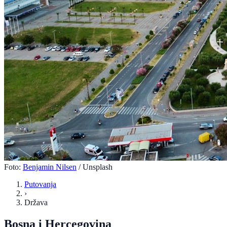
Foto:
Benjamin Nilsen
/ Unsplash
Putovanja
›
Država
Bosna i Hercegovina