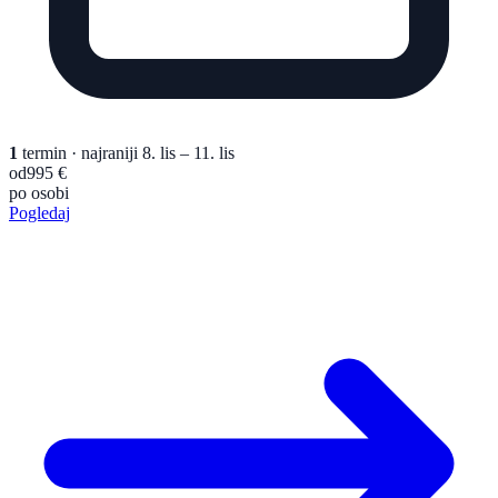
1
termin
· najraniji 8. lis – 11. lis
od
995 €
po osobi
Pogledaj