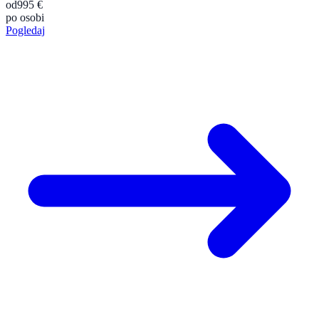
od
995 €
po osobi
Pogledaj