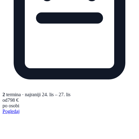
2
termina
· najraniji 24. lis – 27. lis
od
798 €
po osobi
Pogledaj