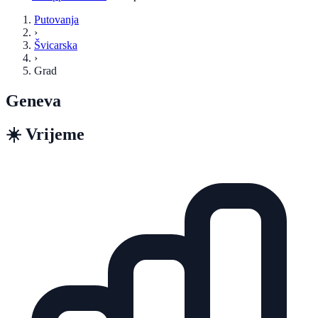
Putovanja
›
Švicarska
›
Grad
Geneva
☀️
Vrijeme