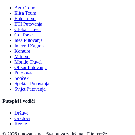
Azur Tours
Elisa Tours
Elite Travel
ETI Putovanja
Global Travel
Go Travel
Idea Putovanja
Integral Zagreb
Konture
M travel
Mondo Travel
Obzor Putovanja
Putolovac
Sonček
Spektar Putovanja
Svijet Putovanja
Putopisi i vodiči
Države
Gradovi
Regije
© 2026 putovanja.net. Sva prava zadržana.
·
Dio mreže