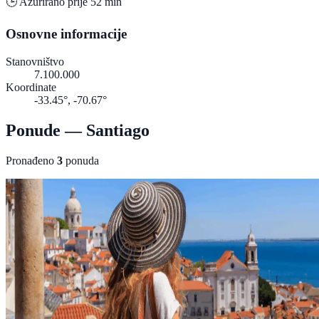
🕒 Ažurirano prije 52 min
Osnovne informacije
Stanovništvo
7.100.000
Koordinate
-33.45°, -70.67°
Ponude — Santiago
Pronađeno
3
ponuda