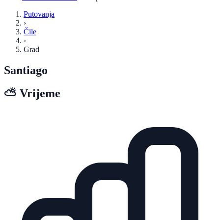
Putovanja
›
Čile
›
Grad
Santiago
⛅
Vrijeme