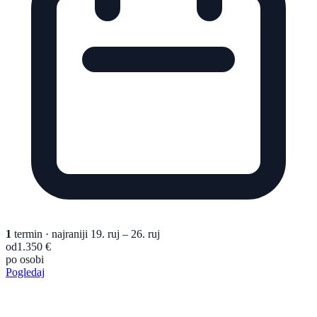
1
termin
· najraniji 19. ruj – 26. ruj
od
1.350 €
po osobi
Pogledaj