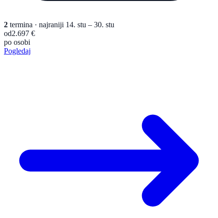
2
termina
· najraniji 14. stu – 30. stu
od
2.697 €
po osobi
Pogledaj