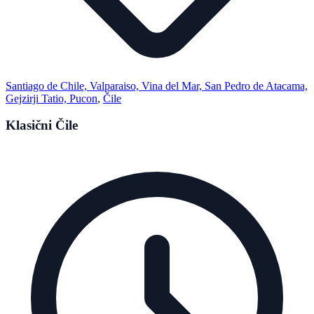
Santiago de Chile, Valparaiso, Vina del Mar, San Pedro de Atacama,
Gejzirji Tatio, Pucon
,
Čile
Klasični Čile