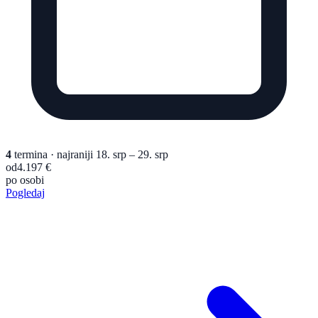
4
termina
· najraniji 18. srp – 29. srp
od
4.197 €
po osobi
Pogledaj