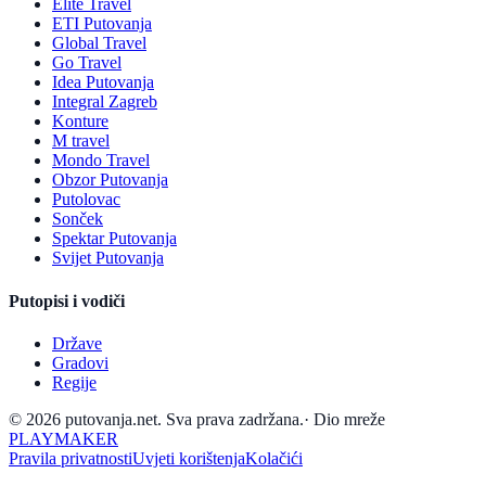
Elite Travel
ETI Putovanja
Global Travel
Go Travel
Idea Putovanja
Integral Zagreb
Konture
M travel
Mondo Travel
Obzor Putovanja
Putolovac
Sonček
Spektar Putovanja
Svijet Putovanja
Putopisi i vodiči
Države
Gradovi
Regije
© 2026 putovanja.net. Sva prava zadržana.
·
Dio mreže
PLAYMAKER
Pravila privatnosti
Uvjeti korištenja
Kolačići