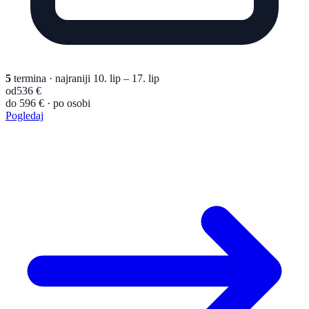
5
termina
· najraniji 10. lip – 17. lip
od
536 €
do 596 € · po osobi
Pogledaj