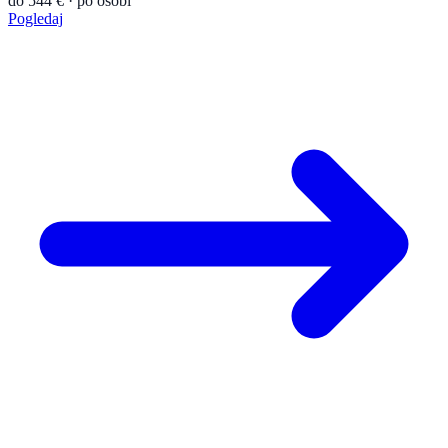
do 544 € · po osobi
Pogledaj