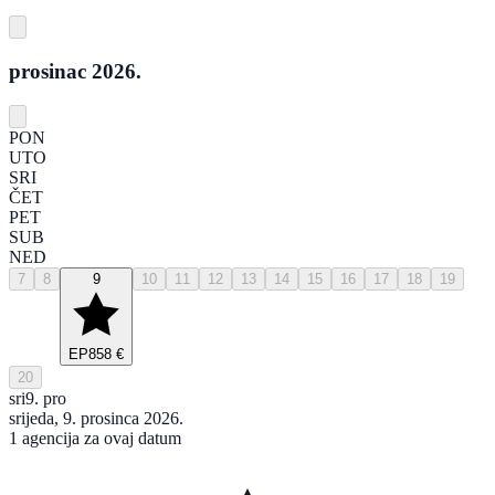
prosinac 2026.
PON
UTO
SRI
ČET
PET
SUB
NED
7
8
9
10
11
12
13
14
15
16
17
18
19
EP
858 €
20
sri
9. pro
srijeda, 9. prosinca 2026.
1 agencija za ovaj datum