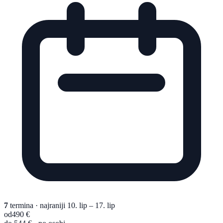
7
termina
· najraniji 10. lip – 17. lip
od
490 €