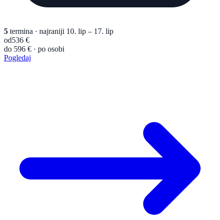
5
termina
· najraniji 10. lip – 17. lip
od
536 €
do 596 € · po osobi
Pogledaj