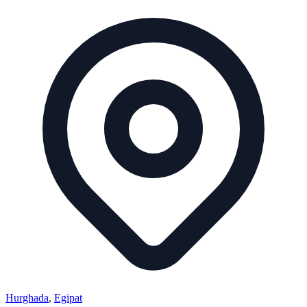
Hurghada
,
Egipat