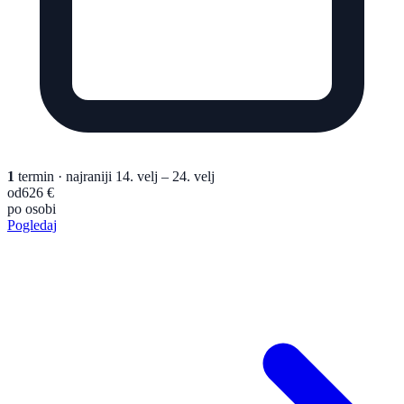
1
termin
· najraniji 14. velj – 24. velj
od
626 €
po osobi
Pogledaj