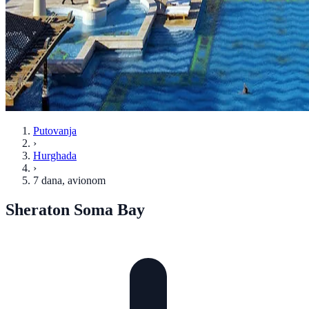
Putovanja
›
Hurghada
›
7 dana
, avionom
Sheraton Soma Bay