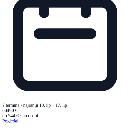
7
termina
· najraniji 10. lip – 17. lip
od
490 €
do 544 € · po osobi
Pogledaj