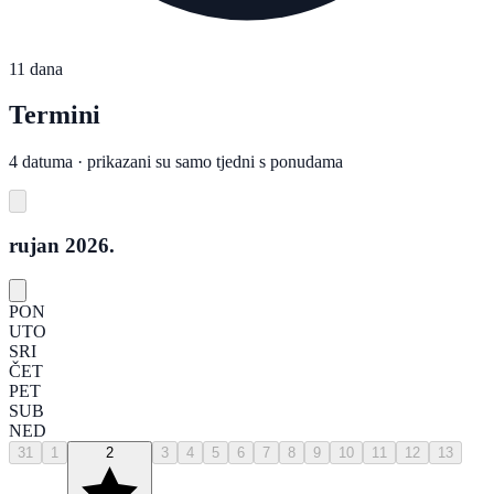
11 dana
Termini
4 datuma · prikazani su samo tjedni s ponudama
rujan 2026.
PON
UTO
SRI
ČET
PET
SUB
NED
31
1
2
3
4
5
6
7
8
9
10
11
12
13