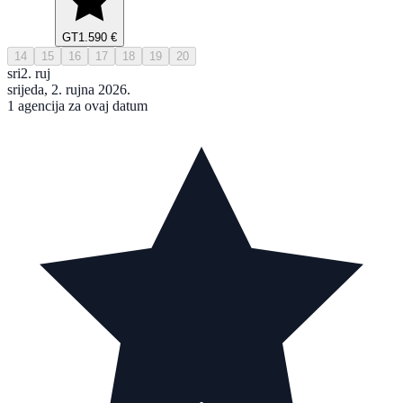
GT
1.590 €
14
15
16
17
18
19
20
sri
2. ruj
srijeda, 2. rujna 2026.
1 agencija za ovaj datum