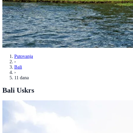
Putovanja
›
Bali
›
11 dana
Bali Uskrs