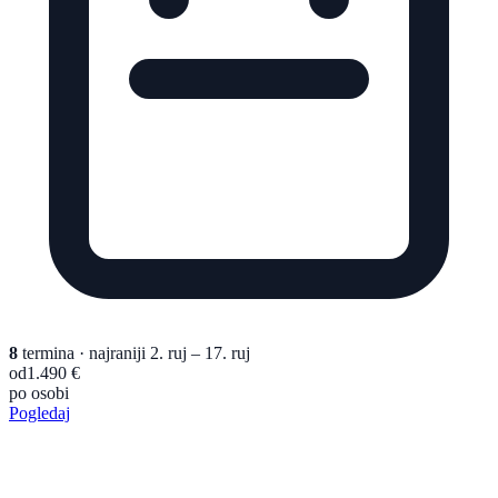
8
termina
· najraniji 2. ruj – 17. ruj
od
1.490 €
po osobi
Pogledaj