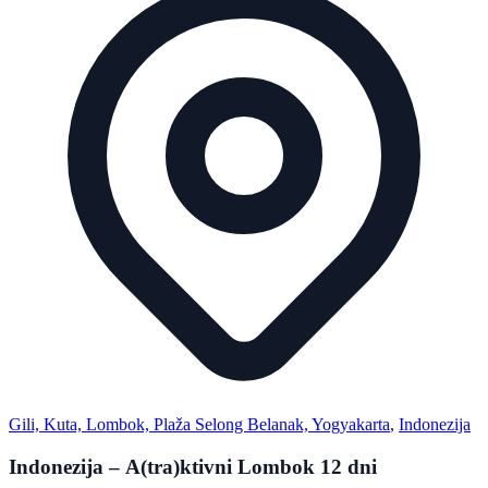
Gili, Kuta, Lombok, Plaža Selong Belanak, Yogyakarta
,
Indonezija
Indonezija – A(tra)ktivni Lombok 12 dni