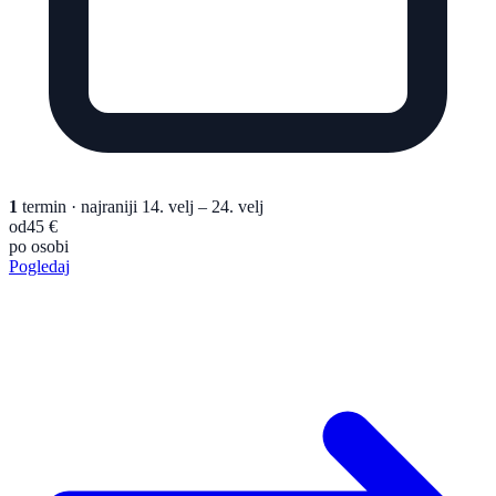
1
termin
· najraniji 14. velj – 24. velj
od
45 €
po osobi
Pogledaj