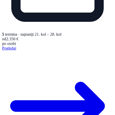
5
termina
· najraniji 21. kol – 28. kol
od
2.350 €
po osobi
Pogledaj