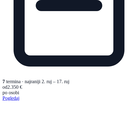
7
termina
· najraniji 2. ruj – 17. ruj
od
2.350 €
po osobi
Pogledaj