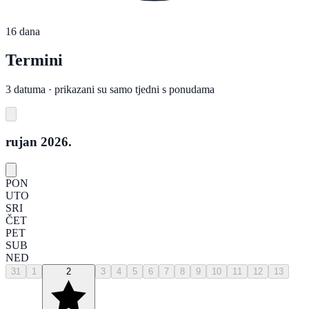
16 dana
Termini
3 datuma · prikazani su samo tjedni s ponudama
rujan 2026.
PON
UTO
SRI
ČET
PET
SUB
NED
31
1
2
3
4
5
6
7
8
9
10
11
12
13