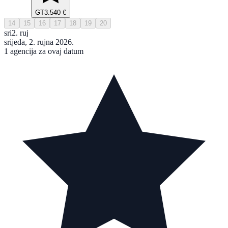
GT
3.540 €
14
15
16
17
18
19
20
sri
2. ruj
srijeda, 2. rujna 2026.
1 agencija za ovaj datum