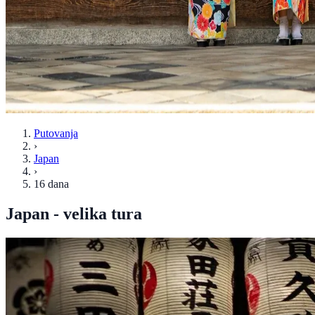
Putovanja
›
Japan
›
16 dana
Japan - velika tura