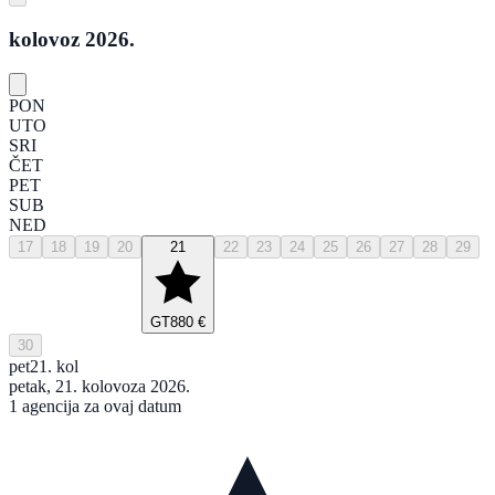
kolovoz 2026.
PON
UTO
SRI
ČET
PET
SUB
NED
17
18
19
20
21
22
23
24
25
26
27
28
29
GT
880 €
30
pet
21. kol
petak, 21. kolovoza 2026.
1 agencija za ovaj datum