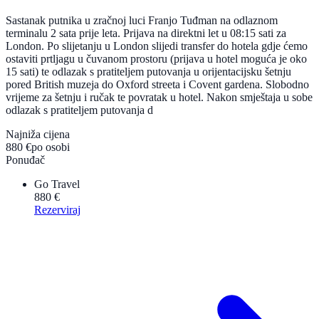
Sastanak putnika u zračnoj luci Franjo Tuđman na odlaznom
terminalu 2 sata prije leta. Prijava na direktni let u 08:15 sati za
London. Po slijetanju u London slijedi transfer do hotela gdje ćemo
ostaviti prtljagu u čuvanom prostoru (prijava u hotel moguća je oko
15 sati) te odlazak s pratiteljem putovanja u orijentacijsku šetnju
pored British muzeja do Oxford streeta i Covent gardena. Slobodno
vrijeme za šetnju i ručak te povratak u hotel. Nakon smještaja u sobe
odlazak s pratiteljem putovanja d
Najniža cijena
880 €
po osobi
Ponuđač
Go Travel
880 €
Rezerviraj