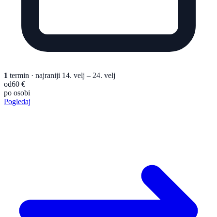
1
termin
· najraniji 14. velj – 24. velj
od
60 €
po osobi
Pogledaj