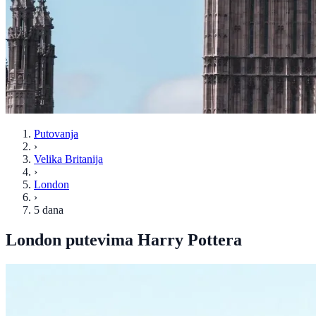
Putovanja
›
Velika Britanija
›
London
›
5 dana
London putevima Harry Pottera