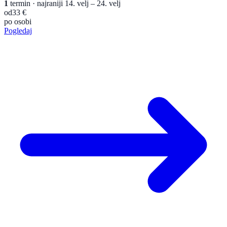
1
termin
· najraniji 14. velj – 24. velj
od
33 €
po osobi
Pogledaj