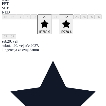
PET
SUB
NED
15
16
17
18
19
20
21
22
23
24
25
26
IP
780 €
IP
780 €
27
28
sub
20. velj
subota, 20. veljače 2027.
1 agencija za ovaj datum