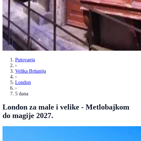
Putovanja
›
Velika Britanija
›
London
›
5 dana
London za male i velike - Metlobajkom
do magije 2027.