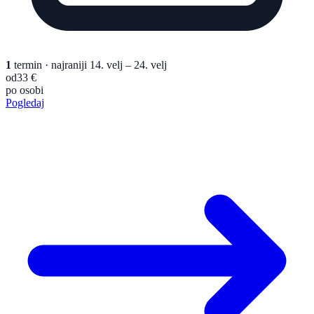
1
termin
· najraniji 14. velj – 24. velj
od
33 €
po osobi
Pogledaj