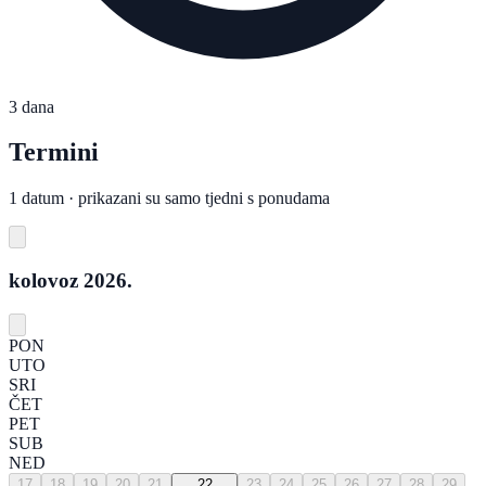
3 dana
Termini
1 datum · prikazani su samo tjedni s ponudama
kolovoz 2026.
PON
UTO
SRI
ČET
PET
SUB
NED
17
18
19
20
21
22
23
24
25
26
27
28
29