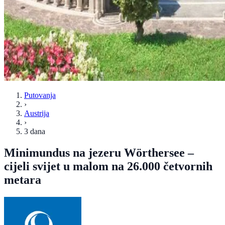
Putovanja
›
Austrija
›
3 dana
Minimundus na jezeru Wörthersee –
cijeli svijet u malom na 26.000 četvornih
metara