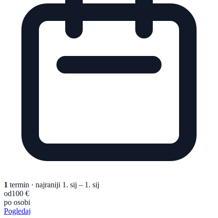
1
termin
· najraniji 1. sij – 1. sij
od
100 €
po osobi
Pogledaj