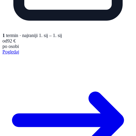
1
termin
· najraniji 1. sij – 1. sij
od
92 €
po osobi
Pogledaj