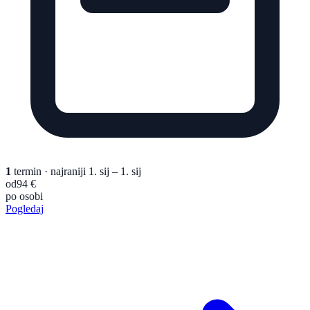
1
termin
· najraniji 1. sij – 1. sij
od
94 €
po osobi
Pogledaj