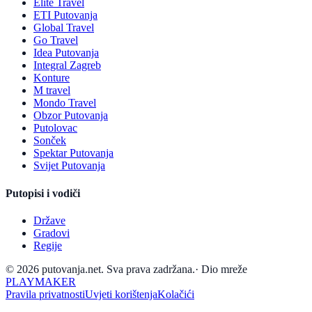
Elite Travel
ETI Putovanja
Global Travel
Go Travel
Idea Putovanja
Integral Zagreb
Konture
M travel
Mondo Travel
Obzor Putovanja
Putolovac
Sonček
Spektar Putovanja
Svijet Putovanja
Putopisi i vodiči
Države
Gradovi
Regije
© 2026 putovanja.net. Sva prava zadržana.
·
Dio mreže
PLAYMAKER
Pravila privatnosti
Uvjeti korištenja
Kolačići