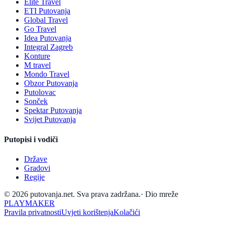
Elite Travel
ETI Putovanja
Global Travel
Go Travel
Idea Putovanja
Integral Zagreb
Konture
M travel
Mondo Travel
Obzor Putovanja
Putolovac
Sonček
Spektar Putovanja
Svijet Putovanja
Putopisi i vodiči
Države
Gradovi
Regije
© 2026 putovanja.net. Sva prava zadržana.
·
Dio mreže
PLAYMAKER
Pravila privatnosti
Uvjeti korištenja
Kolačići