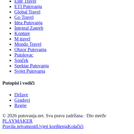
Elite Travel
ETI Putovanja
Global Travel
Go Travel
Idea Putovanja
Integral Zagreb
Konture
M travel
Mondo Travel
Obzor Putovanja
Putolovac
Sonček
Spektar Putovanja
Svijet Putovanja
Putopisi i vodiči
Države
Gradovi
Regije
© 2026 putovanja.net. Sva prava zadržana.
·
Dio mreže
PLAYMAKER
Pravila privatnosti
Uvjeti korištenja
Kolačići