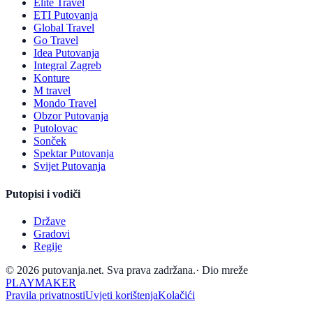
Elite Travel
ETI Putovanja
Global Travel
Go Travel
Idea Putovanja
Integral Zagreb
Konture
M travel
Mondo Travel
Obzor Putovanja
Putolovac
Sonček
Spektar Putovanja
Svijet Putovanja
Putopisi i vodiči
Države
Gradovi
Regije
© 2026 putovanja.net. Sva prava zadržana.
·
Dio mreže
PLAYMAKER
Pravila privatnosti
Uvjeti korištenja
Kolačići