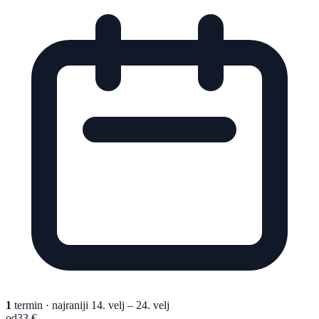
1
termin
· najraniji 14. velj – 24. velj
od
33 €