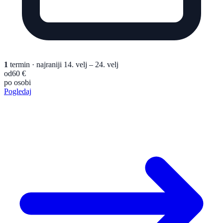
1
termin
· najraniji 14. velj – 24. velj
od
60 €
po osobi
Pogledaj