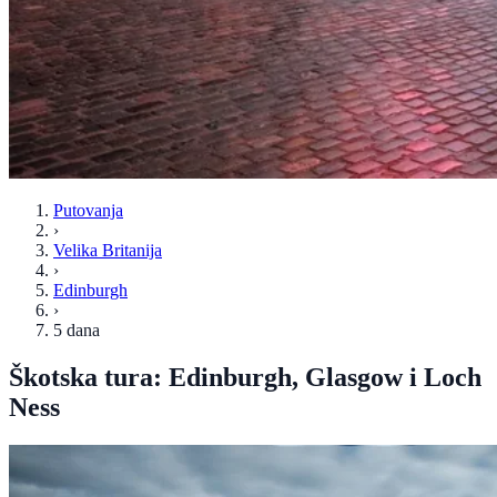
Putovanja
›
Velika Britanija
›
Edinburgh
›
5 dana
Škotska tura: Edinburgh, Glasgow i Loch
Ness