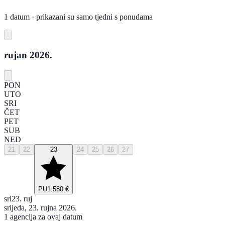
1 datum · prikazani su samo tjedni s ponudama
rujan 2026.
PON
UTO
SRI
ČET
PET
SUB
NED
21
22
23
24
25
26
27
PU
1.580 €
sri
23. ruj
srijeda, 23. rujna 2026.
1 agencija za ovaj datum