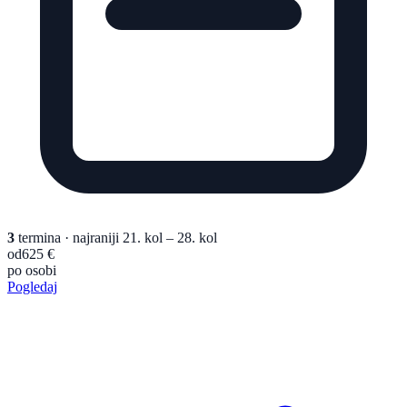
3
termina
· najraniji 21. kol – 28. kol
od
625 €
po osobi
Pogledaj