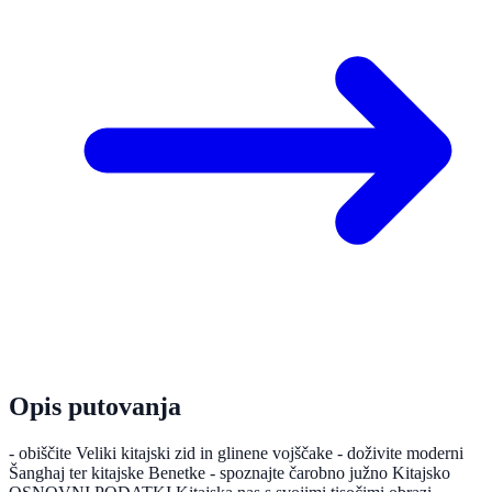
Opis putovanja
- obiščite Veliki kitajski zid in glinene vojščake - doživite moderni
Šanghaj ter kitajske Benetke - spoznajte čarobno južno Kitajsko