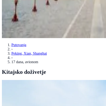
Putovanja
›
Peking, Xian, Shanghai
›
17 dana
, avionom
Kitajsko doživetje