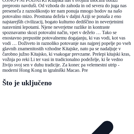
OSNOVNI PODATKI Kitajska nas s svojimi tisočimi obrazi
preprosto navduši. Od vzhoda do zahoda in od severa do juga nas
preseneča z raznolikostjo ter nam ponuja mnogo hodov na našo
potovalno mizo. Prostrana dežela v daljni Aziji se ponaša z eno
najstarejših civilizacij, bogato kulturno dediščino in neverjetnimi
naravnimi lepotami. Njene neverjetne razlike in kontraste
spoznavamo skozi potovalni način, vpet v deželo … Tako se
enostavno prepustite potovalnemu dogajanju, ki vas vodi, kot vas
vodi … Doživeto in raznoliko potovanje nas najprej popelje po vseh
glavnih znamenitostih vzhodne Kitajske, nato pa se nadaljuje v
čarobno južno Kitajsko, ki vsakogar prevzame. Prelepi kitajski kras,
vožnja po reki Li ter vasi in tradicionalno podeželje, ki še vedno
živijo svoj sen v duhu tradicije. Za konec pa velemestni utrip -
moderni Hong Kong in igralniški Macao. Pre
Što je uključeno