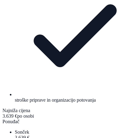
stroške priprave in organizacijo potovanja
Najniža cijena
3.639 €
po osobi
Ponuđač
Sonček
3.639 €