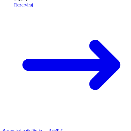
Rezerviraj
Rezerviraj najjeftinije — 3.639 €