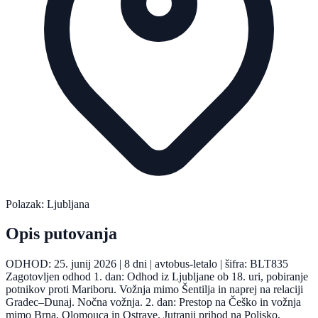
Polazak: Ljubljana
Opis putovanja
ODHOD: 25. junij 2026 | 8 dni | avtobus-letalo | šifra: BLT835
Zagotovljen odhod 1. dan: Odhod iz Ljubljane ob 18. uri, pobiranje
potnikov proti Mariboru. Vožnja mimo Šentilja in naprej na relaciji
Gradec–Dunaj. Nočna vožnja. 2. dan: Prestop na Češko in vožnja
mimo Brna, Olomouca in Ostrave. Jutranji prihod na Poljsko,