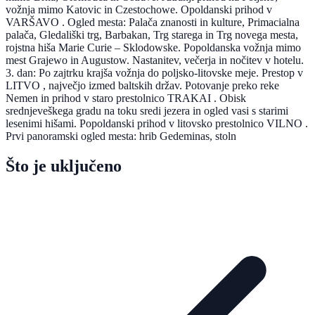
vožnja mimo Katovic in Czestochowe. Opoldanski prihod v
VARŠAVO . Ogled mesta: Palača znanosti in kulture, Primacialna
palača, Gledališki trg, Barbakan, Trg starega in Trg novega mesta,
rojstna hiša Marie Curie – Sklodowske. Popoldanska vožnja mimo
mest Grajewo in Augustow. Nastanitev, večerja in nočitev v hotelu.
3. dan: Po zajtrku krajša vožnja do poljsko-litovske meje. Prestop v
LITVO , največjo izmed baltskih držav. Potovanje preko reke
Nemen in prihod v staro prestolnico TRAKAI . Obisk
srednjeveškega gradu na toku sredi jezera in ogled vasi s starimi
lesenimi hišami. Popoldanski prihod v litovsko prestolnico VILNO .
Prvi panoramski ogled mesta: hrib Gedeminas, stoln
Što je uključeno