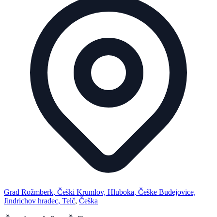
Grad Rožmberk, Češki Krumlov, Hluboka, Češke Budejovice,
Jindrichov hradec, Telč
,
Češka