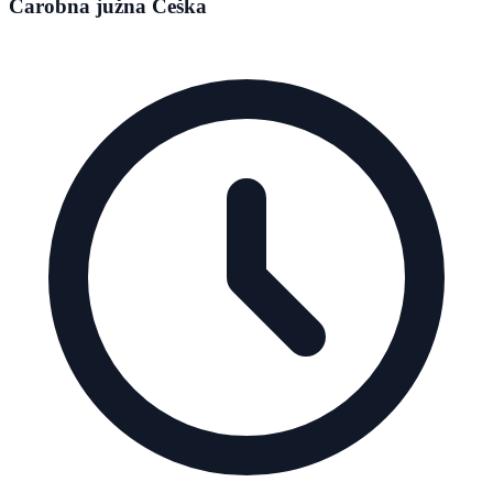
Čarobna južna Češka