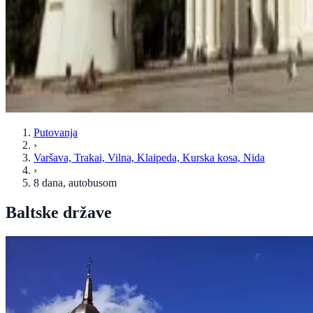
Putovanja
›
Varšava, Trakai, Vilna, Klaipeda, Kurska kosa, Nida
›
8 dana
, autobusom
Baltske države