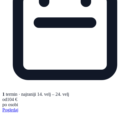
1
termin
· najraniji 14. velj – 24. velj
od
104 €
po osobi
Pogledaj