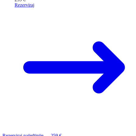
Rezerviraj
Rezerviraj najjeftinije — 259 €