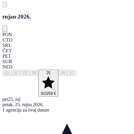
rujan 2026.
PON
UTO
SRI
ČET
PET
SUB
NED
21
22
23
24
25
26
27
SO
259 €
pet
25. ruj
petak, 25. rujna 2026.
1 agencija za ovaj datum