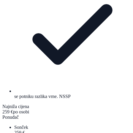
se potniku razlika vrne. NSSP
Najniža cijena
259 €
po osobi
Ponuđač
Sonček
259 €