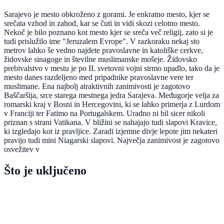
Sarajevo je mesto obkroženo z gorami. Je enkratno mesto, kjer se
srečata vzhod in zahod, kar se čuti in vidi skozi celotno mesto.
Nekoč je bilo poznano kot mesto kjer se sreča več religij, zato si je
tudi prislužilo ime "Jeruzalem Evrope". V razkoraku nekaj sto
metrov lahko še vedno najdete pravoslavne in katoliške cerkve,
židovske sinagoge in številne muslimanske mošeje. Židovsko
prebivalstvo v mestu je po II. svetovni vojni strmo upadlo, tako da je
mesto danes razdeljeno med pripadnike pravoslavne vere ter
muslimane. Ena najbolj atraktivnih zanimivosti je zagotovo
Baščaršija, srce starega mestnega jedra Sarajeva. Međugorje velja za
romarski kraj v Bosni in Hercegovini, ki se lahko primerja z Lurdom
v Franciji ter Fatimo na Portugalskem. Uradno ni bil sicer nikoli
priznan s strani Vatikana. V bližini se nahajajo tudi slapovi Kravice,
ki izgledajo kot iz pravljice. Zaradi izjemne divje lepote jim nekateri
pravijo tudi mini Niagarski slapovi. Največja zanimivost je zagotovo
osvežitev v
Što je uključeno