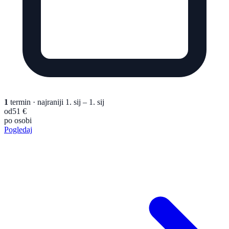
1
termin
· najraniji 1. sij – 1. sij
od
51 €
po osobi
Pogledaj