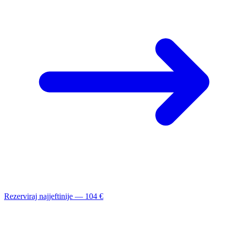
Rezerviraj najjeftinije — 104 €