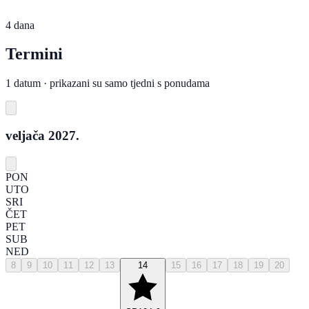
4 dana
Termini
1 datum · prikazani su samo tjedni s ponudama
veljača 2027.
PON
UTO
SRI
ČET
PET
SUB
NED
8
9
10
11
12
13
14
15
16
17
18
19
20