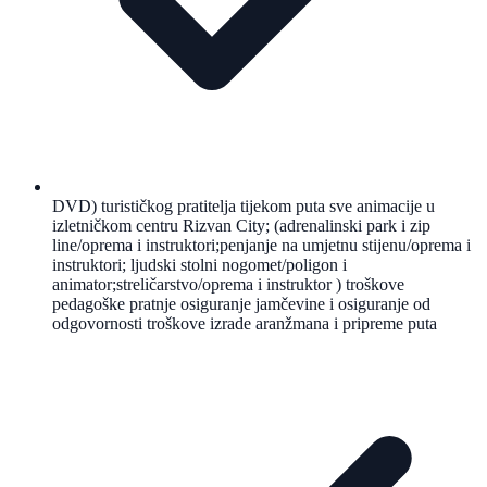
DVD) turističkog pratitelja tijekom puta sve animacije u
izletničkom centru Rizvan City; (adrenalinski park i zip
line/oprema i instruktori;penjanje na umjetnu stijenu/oprema i
instruktori; ljudski stolni nogomet/poligon i
animator;streličarstvo/oprema i instruktor ) troškove
pedagoške pratnje osiguranje jamčevine i osiguranje od
odgovornosti troškove izrade aranžmana i pripreme puta