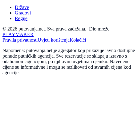
Države
Gradovi
Regije
© 2026 putovanja.net. Sva prava zadržana.
·
Dio mreže
PLAYMAKER
Pravila privatnosti
Uvjeti korištenja
Kolačići
Napomena: putovanja.net je agregator koji prikazuje javno dostupne
ponude putničkih agencija. Sve rezervacije se sklapaju izravno s
odabranom agencijom, po njihovim uvjetima i cjeniku. Navedene
cijene su informativne i mogu se razlikovati od stvarnih cijena kod
agencije.