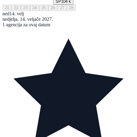
SP
104 €
21
22
23
24
25
26
27
28
ned
14. velj
nedjelja, 14. veljače 2027.
1 agencija za ovaj datum