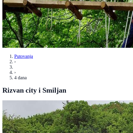
Putovanja
›
›
4 dana
Rizvan city i Smiljan