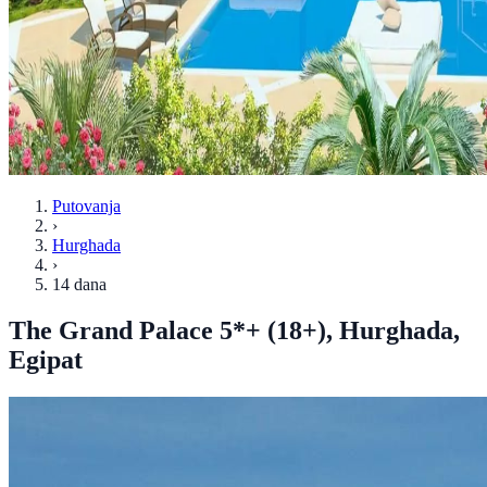
Putovanja
›
Hurghada
›
14 dana
The Grand Palace 5*+ (18+), Hurghada,
Egipat