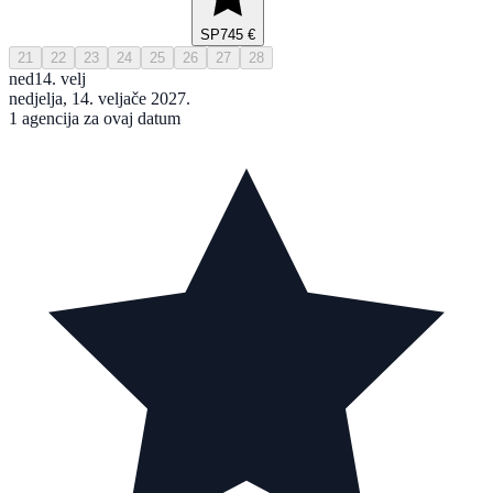
SP
745 €
21
22
23
24
25
26
27
28
ned
14. velj
nedjelja, 14. veljače 2027.
1 agencija za ovaj datum