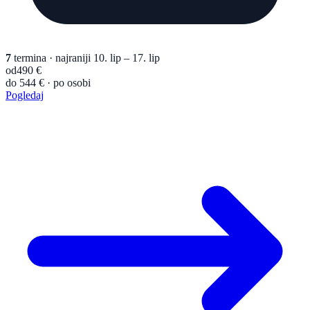
7
termina
· najraniji 10. lip – 17. lip
od
490 €
do 544 € · po osobi
Pogledaj