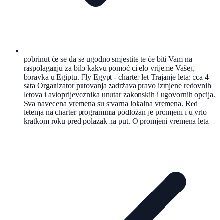
pobrinut će se da se ugodno smjestite te će biti Vam na
raspolaganju za bilo kakvu pomoć cijelo vrijeme Vašeg
boravka u Egiptu. Fly Egypt - charter let Trajanje leta: cca 4
sata Organizator putovanja zadržava pravo izmjene redovnih
letova i avioprijevoznika unutar zakonskih i ugovornih opcija.
Sva navedena vremena su stvarna lokalna vremena. Red
letenja na charter programima podložan je promjeni i u vrlo
kratkom roku pred polazak na put. O promjeni vremena leta