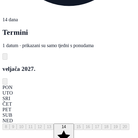
14 dana
Termini
1 datum · prikazani su samo tjedni s ponudama
veljača 2027.
PON
UTO
SRI
ČET
PET
SUB
NED
8
9
10
11
12
13
14
15
16
17
18
19
20