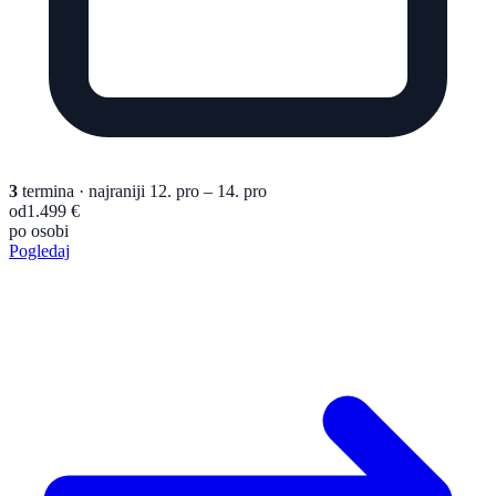
3
termina
· najraniji 12. pro – 14. pro
od
1.499 €
po osobi
Pogledaj