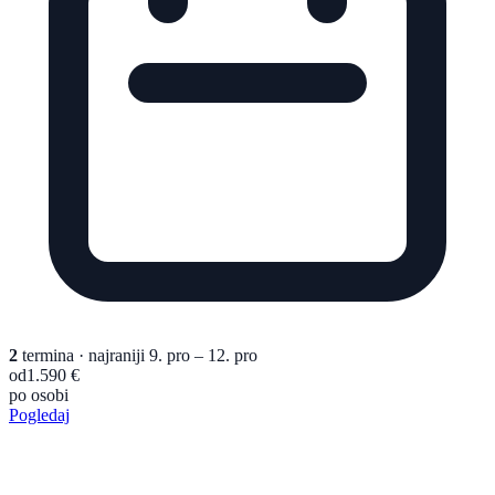
2
termina
· najraniji 9. pro – 12. pro
od
1.590 €
po osobi
Pogledaj