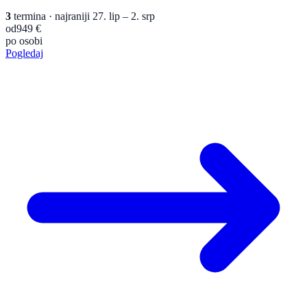
3
termina
· najraniji 27. lip – 2. srp
od
949 €
po osobi
Pogledaj