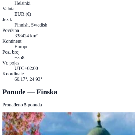
Helsinki
Valuta
EUR
(€)
Jezik
Finnish, Swedish
Površina
338424 km²
Kontinent
Europe
Poz. broj
+358
Vr. pojas
UTC+02:00
Koordinate
60.17°, 24.93°
Ponude — Finska
Pronađeno
5
ponuda