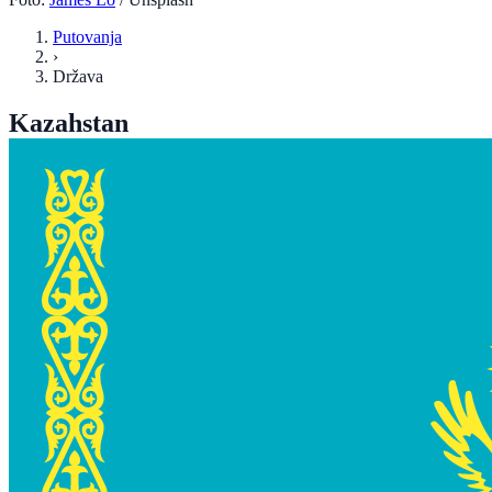
Putovanja
›
Država
Kazahstan