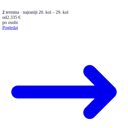
2
termina
· najraniji 20. kol – 29. kol
od
2.335 €
po osobi
Pogledaj