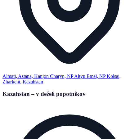
Almati, Astana, Kanjon Charyn, NP Altyn Emel, NP Kolsai,
Zharkent
,
Kazahstan
Kazahstan – v deželi popotnikov