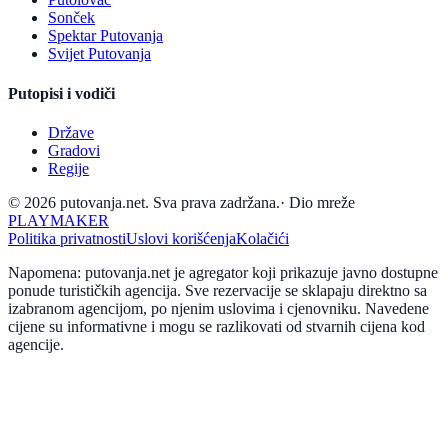
Sonček
Spektar Putovanja
Svijet Putovanja
Putopisi i vodiči
Države
Gradovi
Regije
© 2026 putovanja.net. Sva prava zadržana.
·
Dio mreže
PLAYMAKER
Politika privatnosti
Uslovi korišćenja
Kolačići
Napomena: putovanja.net je agregator koji prikazuje javno dostupne
ponude turističkih agencija. Sve rezervacije se sklapaju direktno sa
izabranom agencijom, po njenim uslovima i cjenovniku. Navedene
cijene su informativne i mogu se razlikovati od stvarnih cijena kod
agencije.