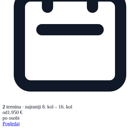
2
termina
· najraniji 8. kol – 16. kol
od
1.950 €
po osobi
Pogledaj