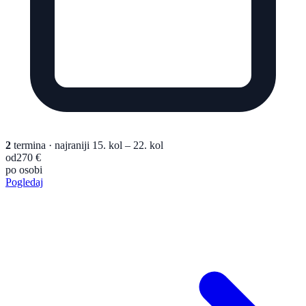
2
termina
· najraniji 15. kol – 22. kol
od
270 €
po osobi
Pogledaj