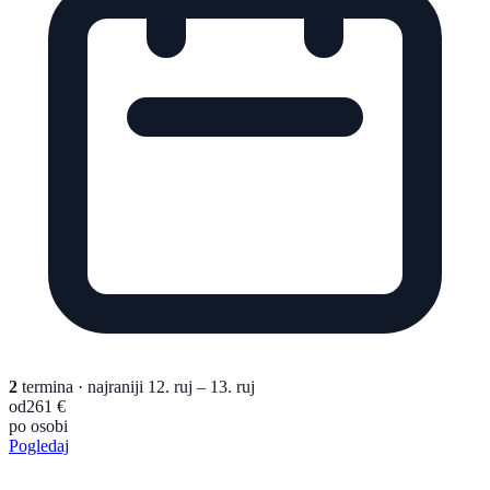
2
termina
· najraniji 12. ruj – 13. ruj
od
261 €
po osobi
Pogledaj