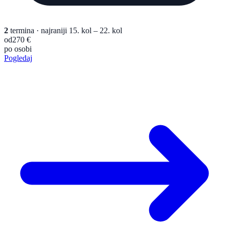
2
termina
· najraniji 15. kol – 22. kol
od
270 €
po osobi
Pogledaj