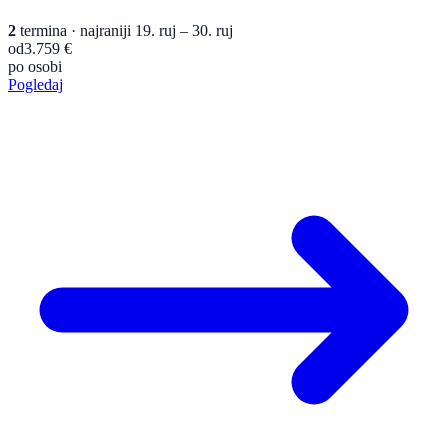
2
termina
· najraniji 19. ruj – 30. ruj
od
3.759 €
po osobi
Pogledaj