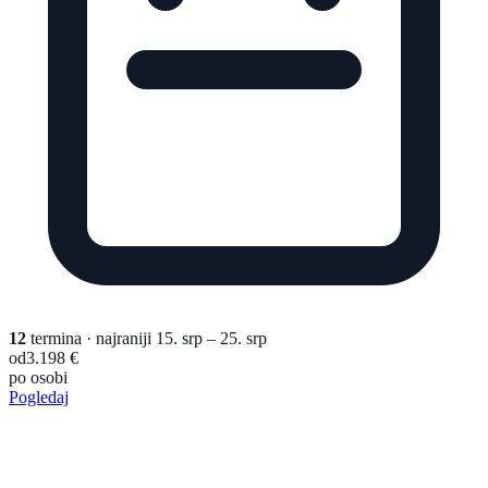
12
termina
· najraniji 15. srp – 25. srp
od
3.198 €
po osobi
Pogledaj