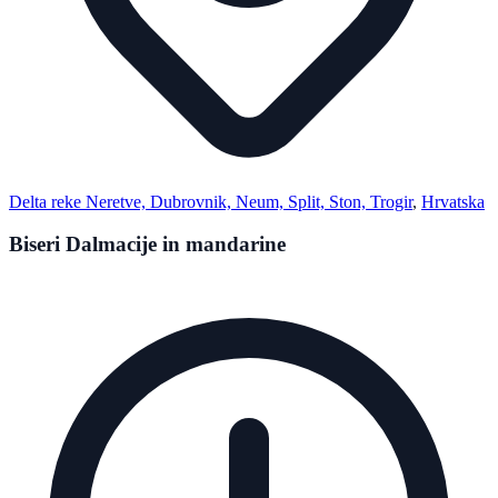
Delta reke Neretve, Dubrovnik, Neum, Split, Ston, Trogir
,
Hrvatska
Biseri Dalmacije in mandarine