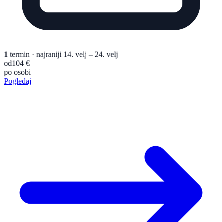
1
termin
· najraniji 14. velj – 24. velj
od
104 €
po osobi
Pogledaj