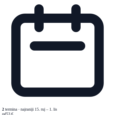
2
termina
· najraniji 15. ruj – 1. lis
od
53 €