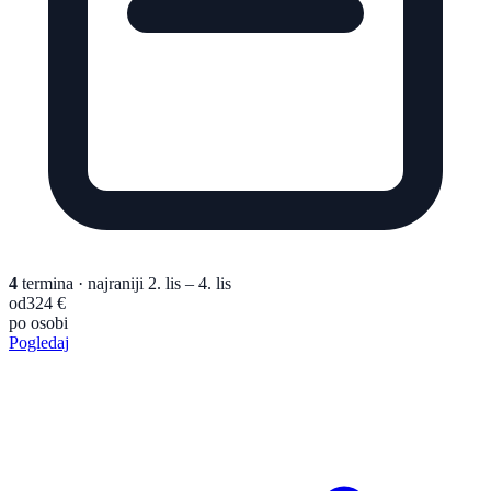
4
termina
· najraniji 2. lis – 4. lis
od
324 €
po osobi
Pogledaj