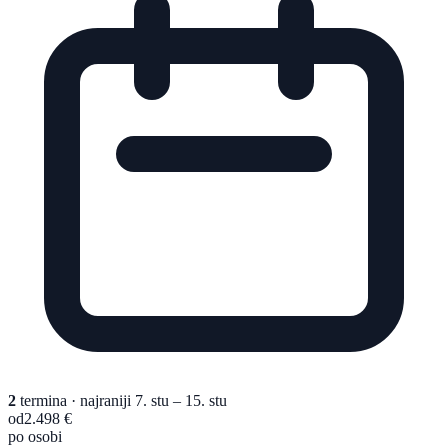
2
termina
· najraniji 7. stu – 15. stu
od
2.498 €
po osobi