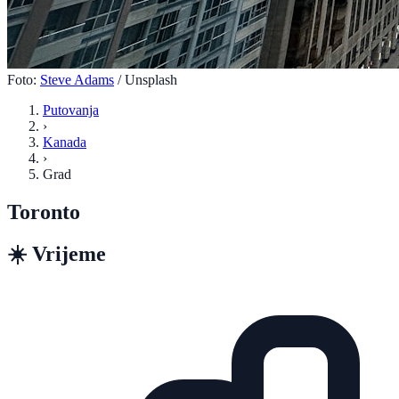
Foto:
Steve Adams
/ Unsplash
Putovanja
›
Kanada
›
Grad
Toronto
☀️
Vrijeme