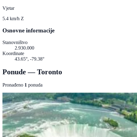
Vjetar
5.4 km/h Z
Osnovne informacije
Stanovništvo
2.930.000
Koordinate
43.65°, -79.38°
Ponude — Toronto
Pronađeno
1
ponuda