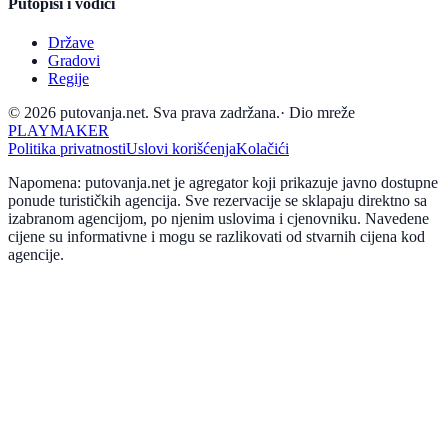
Putopisi i vodiči
Države
Gradovi
Regije
© 2026 putovanja.net. Sva prava zadržana.
·
Dio mreže
PLAYMAKER
Politika privatnosti
Uslovi korišćenja
Kolačići
Napomena: putovanja.net je agregator koji prikazuje javno dostupne
ponude turističkih agencija. Sve rezervacije se sklapaju direktno sa
izabranom agencijom, po njenim uslovima i cjenovniku. Navedene
cijene su informativne i mogu se razlikovati od stvarnih cijena kod
agencije.