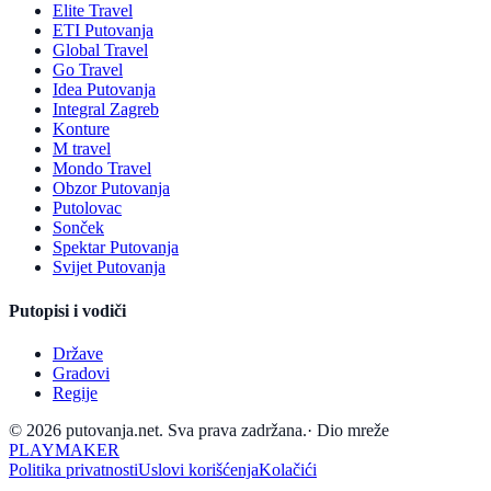
Elite Travel
ETI Putovanja
Global Travel
Go Travel
Idea Putovanja
Integral Zagreb
Konture
M travel
Mondo Travel
Obzor Putovanja
Putolovac
Sonček
Spektar Putovanja
Svijet Putovanja
Putopisi i vodiči
Države
Gradovi
Regije
© 2026 putovanja.net. Sva prava zadržana.
·
Dio mreže
PLAYMAKER
Politika privatnosti
Uslovi korišćenja
Kolačići