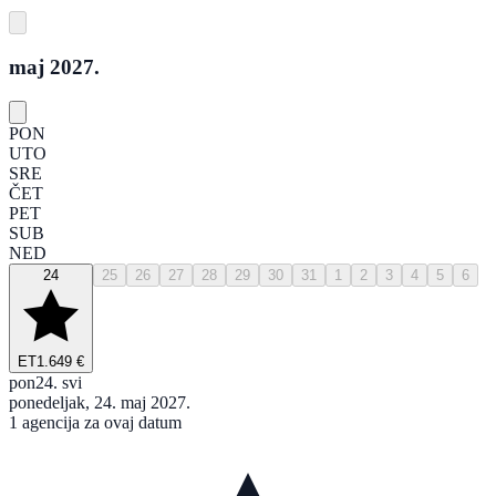
maj 2027.
PON
UTO
SRE
ČET
PET
SUB
NED
24
25
26
27
28
29
30
31
1
2
3
4
5
6
ET
1.649 €
pon
24. svi
ponedeljak, 24. maj 2027.
1 agencija za ovaj datum