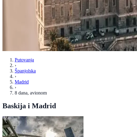
Putovanja
›
Španjolska
›
Madrid
›
8 dana
, avionom
Baskija i Madrid