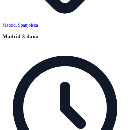
Madrid
,
Španjolska
Madrid 3 dana