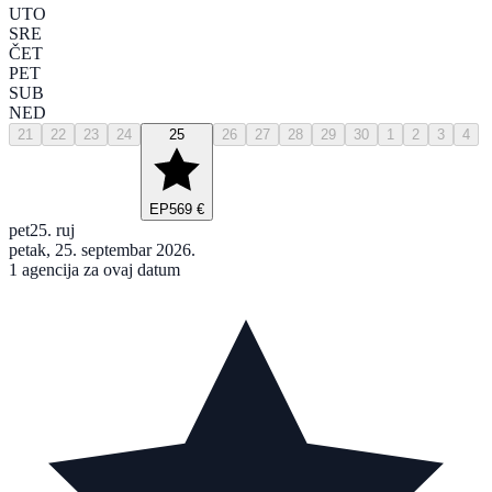
UTO
SRE
ČET
PET
SUB
NED
21
22
23
24
25
26
27
28
29
30
1
2
3
4
EP
569 €
pet
25. ruj
petak, 25. septembar 2026.
1 agencija za ovaj datum