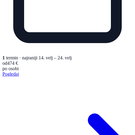
1
termin
· najraniji 14. velj – 24. velj
od
474 €
po osobi
Pogledaj