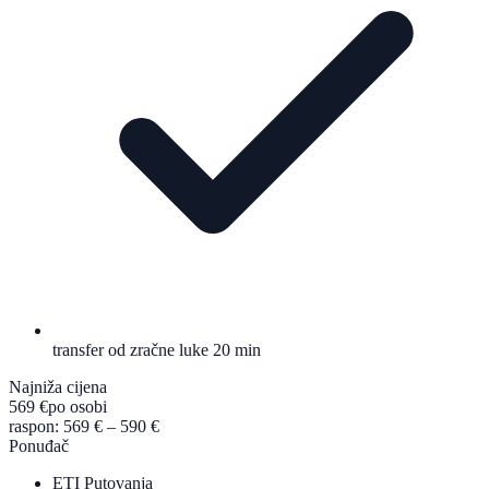
transfer od zračne luke 20 min
Najniža cijena
569 €
po osobi
raspon: 569 € – 590 €
Ponuđač
ETI Putovanja