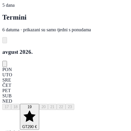
5 dana
Termini
6 datuma · prikazani su samo tjedni s ponudama
avgust 2026.
PON
UTO
SRE
ČET
PET
SUB
NED
17
18
19
20
21
22
23
GT
290 €