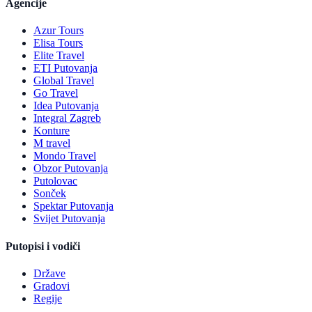
Agencije
Azur Tours
Elisa Tours
Elite Travel
ETI Putovanja
Global Travel
Go Travel
Idea Putovanja
Integral Zagreb
Konture
M travel
Mondo Travel
Obzor Putovanja
Putolovac
Sonček
Spektar Putovanja
Svijet Putovanja
Putopisi i vodiči
Države
Gradovi
Regije