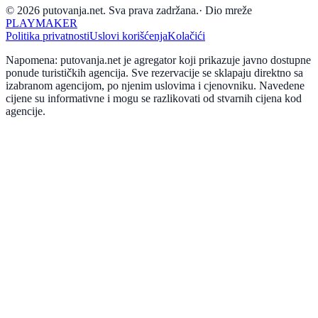
© 2026 putovanja.net. Sva prava zadržana.
·
Dio mreže
PLAYMAKER
Politika privatnosti
Uslovi korišćenja
Kolačići
Napomena: putovanja.net je agregator koji prikazuje javno dostupne
ponude turističkih agencija. Sve rezervacije se sklapaju direktno sa
izabranom agencijom, po njenim uslovima i cjenovniku. Navedene
cijene su informativne i mogu se razlikovati od stvarnih cijena kod
agencije.