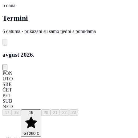
5 dana
Termini
6 datuma · prikazani su samo tjedni s ponudama
avgust 2026.
PON
UTO
SRE
ČET
PET
SUB
NED
17
18
19
20
21
22
23
GT
290 €