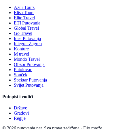
Azur Tours
Elisa Tours
Elite Travel
ETI Putovanja
Global Travel
Go Travel
Idea Putovanja
Integral Zagreb
Konture
M travel
Mondo Travel
Obzor Putovanja
Putolovac
Sonček
Spektar Putovanja
Svijet Putovanja
Putopisi i vodiči
Države
Gradovi
Regije
© 2026 putovanja.net. Sva prava zadržana.
·
Dio mreže