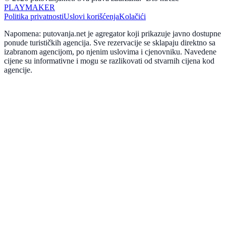
PLAYMAKER
Politika privatnosti
Uslovi korišćenja
Kolačići
Napomena: putovanja.net je agregator koji prikazuje javno dostupne
ponude turističkih agencija. Sve rezervacije se sklapaju direktno sa
izabranom agencijom, po njenim uslovima i cjenovniku. Navedene
cijene su informativne i mogu se razlikovati od stvarnih cijena kod
agencije.