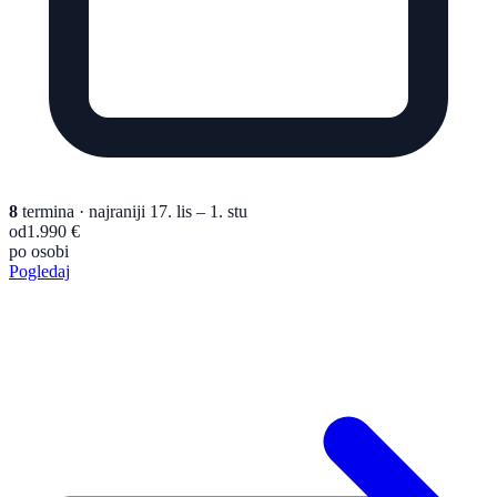
8
termina
· najraniji 17. lis – 1. stu
od
1.990 €
po osobi
Pogledaj