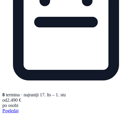
8
termina
· najraniji 17. lis – 1. stu
od
2.490 €
po osobi
Pogledaj