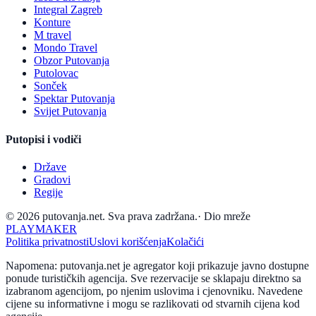
Integral Zagreb
Konture
M travel
Mondo Travel
Obzor Putovanja
Putolovac
Sonček
Spektar Putovanja
Svijet Putovanja
Putopisi i vodiči
Države
Gradovi
Regije
© 2026 putovanja.net. Sva prava zadržana.
·
Dio mreže
PLAYMAKER
Politika privatnosti
Uslovi korišćenja
Kolačići
Napomena: putovanja.net je agregator koji prikazuje javno dostupne
ponude turističkih agencija. Sve rezervacije se sklapaju direktno sa
izabranom agencijom, po njenim uslovima i cjenovniku. Navedene
cijene su informativne i mogu se razlikovati od stvarnih cijena kod