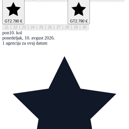
GT
2.790 €
GT
2.790 €
21
22
23
24
25
26
27
28
29
30
pon
10. kol
ponedeljak, 10. avgust 2026.
1 agencija za ovaj datum