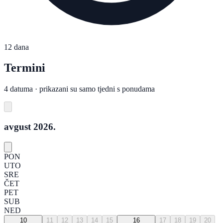
12 dana
Termini
4 datuma · prikazani su samo tjedni s ponudama
avgust 2026.
PON
UTO
SRE
ČET
PET
SUB
NED
10
11
12
13
14
15
16
17
18
19
20