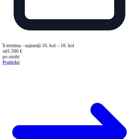
5
termina
· najraniji 10. kol – 18. kol
od
1.590 €
po osobi
Pogledaj