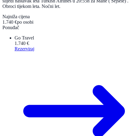
slijedi nastavak leta Turkish Airlines u 20:55h za Mahe ( Sejšele) .
Obroci tijekom leta. Noćni let.
Najniža cijena
1.740 €
po osobi
Ponuđač
Go Travel
1.740 €
Rezerviraj