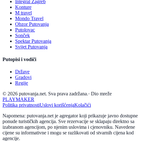
Integral Zagreb
Konture
M travel
Mondo Travel
Obzor Putovanja
Putolovac
Sonček
Spektar Putovanja
Svijet Putovanja
Putopisi i vodiči
Države
Gradovi
Regije
© 2026 putovanja.net. Sva prava zadržana.
·
Dio mreže
PLAYMAKER
Politika privatnosti
Uslovi korišćenja
Kolačići
Napomena: putovanja.net je agregator koji prikazuje javno dostupne
ponude turističkih agencija. Sve rezervacije se sklapaju direktno sa
izabranom agencijom, po njenim uslovima i cjenovniku. Navedene
cijene su informativne i mogu se razlikovati od stvarnih cijena kod
agencije.